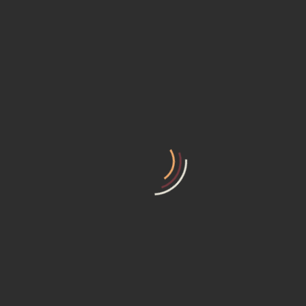
⎫ Em alguns modelos de caixas de direção, usa-se barras com
furos centrais ou cortes por onde passa o ar da coifa, evitando
assim o estouro ou desencaixe da coifa.
⎫ Outra observação é quanto à forma e comprimento da
barra, o alinhamento do veículo é feito pelas barras, portanto
deve-se observar a correta aplicação da peça.
⎫ Evitando excessos no comprimento que podem
impossibilitar o alinhamento ou a peça mais curta, criando